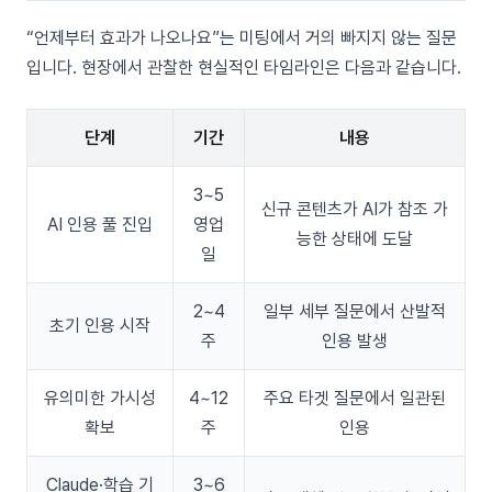
“언제부터 효과가 나오나요”는 미팅에서 거의 빠지지 않는 질문
입니다. 현장에서 관찰한 현실적인 타임라인은 다음과 같습니다.
단계
기간
내용
3~5
신규 콘텐츠가 AI가 참조 가
AI 인용 풀 진입
영업
능한 상태에 도달
일
2~4
일부 세부 질문에서 산발적
초기 인용 시작
주
인용 발생
유의미한 가시성
4~12
주요 타겟 질문에서 일관된
확보
주
인용
Claude·학습 기
3~6