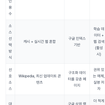
인
용
수
소
학습 데
스
이터 +
선
구글 인덱스
캐시 + 실시간 웹 혼합
웹 검색
택
기반
(활성
방
시)
식
선
권위 있
구조화 데이
호
Wikipedia, 최신 업데이트 콘
는 매체,
터를 갖춘 페
소
텐츠
실명 저
이지
스
자
더 적게
대
구글 상위 랭