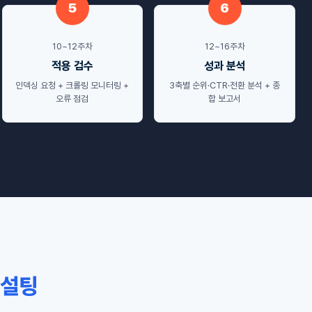
5
6
10~12주차
12~16주차
적용 검수
성과 분석
인덱싱 요청 + 크롤링 모니터링 +
3축별 순위·CTR·전환 분석 + 종
오류 점검
합 보고서
컨설팅