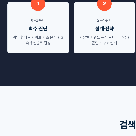
1
2
0~2주차
2~4주차
착수·진단
설계·전략
계약 협의 + 사이트 기초 분석 + 3
시장별 키워드 분석 + 태그 규정 +
축 우선순위 결정
콘텐츠 구조 설계
검색