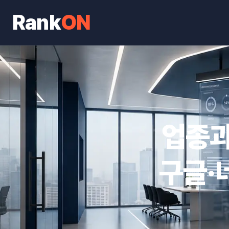
Rank
ON
업종과
구글·