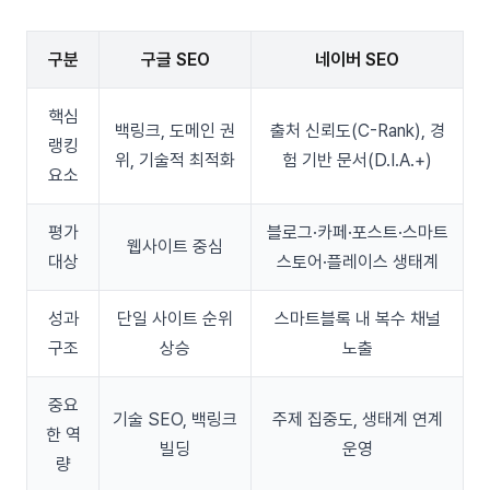
구분
구글 SEO
네이버 SEO
핵심
백링크, 도메인 권
출처 신뢰도(C-Rank), 경
랭킹
위, 기술적 최적화
험 기반 문서(D.I.A.+)
요소
평가
블로그·카페·포스트·스마트
웹사이트 중심
대상
스토어·플레이스 생태계
성과
단일 사이트 순위
스마트블록 내 복수 채널
구조
상승
노출
중요
기술 SEO, 백링크
주제 집중도, 생태계 연계
한 역
빌딩
운영
량