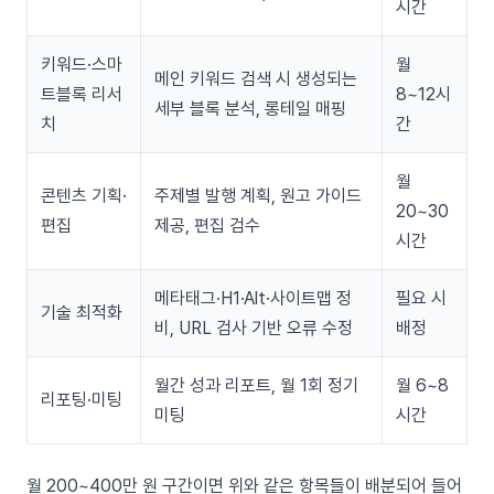
시간
키워드·스마
월
메인 키워드 검색 시 생성되는
트블록 리서
8~12시
세부 블록 분석, 롱테일 매핑
치
간
월
콘텐츠 기획·
주제별 발행 계획, 원고 가이드
20~30
편집
제공, 편집 검수
시간
메타태그·H1·Alt·사이트맵 정
필요 시
기술 최적화
비, URL 검사 기반 오류 수정
배정
월간 성과 리포트, 월 1회 정기
월 6~8
리포팅·미팅
미팅
시간
월 200~400만 원 구간이면 위와 같은 항목들이 배분되어 들어